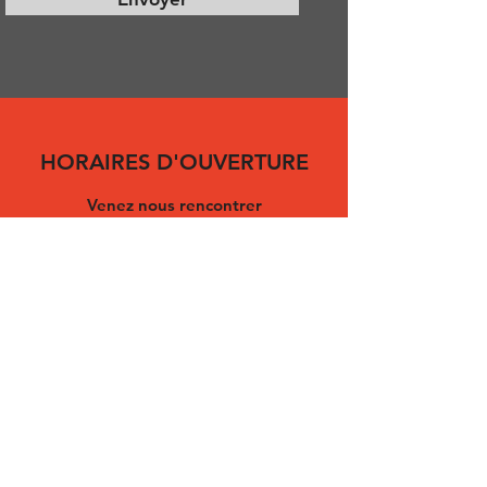
HORAIRES D'OUVERTURE
Venez nous rencontrer
Lun - Ven : 9h - 18h
Sam : 10h - 14h
Dim : Fermé