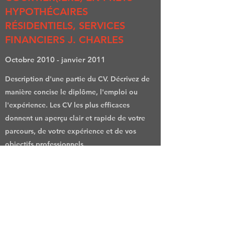
HYPOTHÉCAIRES
RÉSIDENTIELS, SERVICES
FINANCIERS J. CHARLES
Octobre 2010 - janvier 2011
Description d'une partie du CV. Décrivez de
manière concise le diplôme, l'emploi ou
l'expérience. Les CV les plus efficaces
donnent un aperçu clair et rapide de votre
parcours, de votre expérience et de vos
objectifs professionnels.
DIRECTEUR(TRICE)
EXÉCUTIF(VE) DES PRÊTS,
HYPOTHÈQUES CASTRO SA